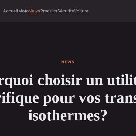
Accueil
Moto
News
Produits
Sécurité
Voiture
NEWS
quoi choisir un utili
rifique pour vos tran
isothermes?