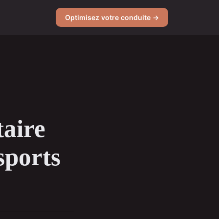
Optimisez votre conduite →
taire
sports