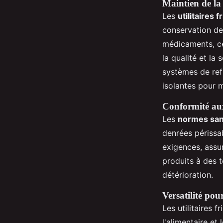
Maintien de la
Les
utilitaires f
conservation d
médicaments, ce
la qualité et la
systèmes de refr
isolantes pour m
Conformité aux
Les
normes san
denrées périssab
exigences, assu
produits à des t
détérioration.
Versatilité pour
Les utilitaires 
l'alimentaire et