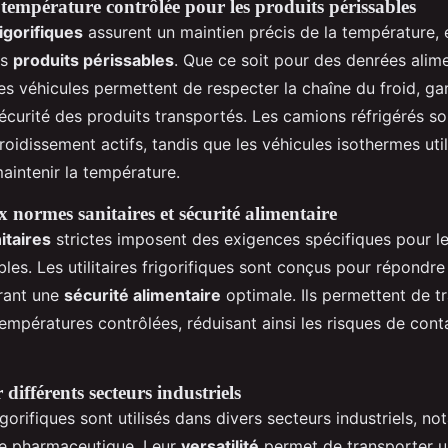
 température contrôlée pour les produits périssables
rigorifiques
assurent un maintien précis de la température, e
es
produits périssables
. Que ce soit pour des denrées alim
s véhicules permettent de respecter la chaîne du froid, gar
 sécurité des produits transportés. Les camions réfrigérés s
oidissement actifs, tandis que les véhicules isothermes util
aintenir la température.
 normes sanitaires et sécurité alimentaire
itaires
strictes imposent des exigences spécifiques pour l
les. Les utilitaires frigorifiques sont conçus pour répondre
rant une
sécurité alimentaire
optimale. Ils permettent de t
empératures contrôlées, réduisant ainsi les risques de cont
 différents secteurs industriels
frigorifiques sont utilisés dans divers secteurs industriels, 
 le pharmaceutique. Leur
versatilité
permet de transporter 