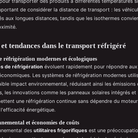
our transporter des produits à différentes températures s
important de considérer la distance de transport : les véhicu
és aux longues distances, tandis que les isothermes convi
oximité.
 et tendances dans le transport réfrigéré
e réfrigération modernes et écologiques
s de réfrigération
évoluent rapidement pour répondre aux
économiques. Les systèmes de réfrigération modernes utilis
aible impact environnemental, réduisant ainsi les émissions 
s, les innovations comme les panneaux solaires intégrés et 
mettent une réfrigération continue sans dépendre du moteur
 l'efficacité énergétique.
nemental et économies de coûts
onnemental des
utilitaires frigorifiques
est une préoccupatio