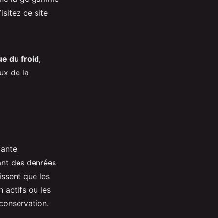
isitez ce site
ue du froid
,
ux de la
ante,
tant des denrées
issent que les
n actifs ou les
 conservation.