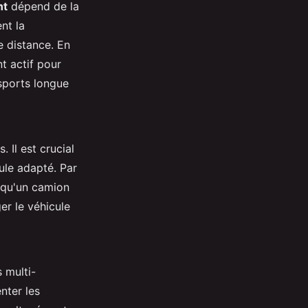
nt
dépend de la
nt la
e distance. En
t actif pour
nsports longue
. Il est crucial
ule adapté. Par
s qu'un camion
er le véhicule
 multi-
nter les