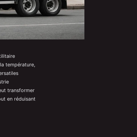
litaire
 la température,
rsatiles
trie
eut transformer
out en réduisant