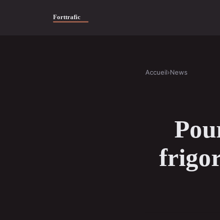
Accueil
›
News
Pour
frigo