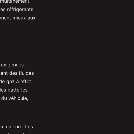
imultanément.
les réfrigérants
ennent mieux aux
 exigences
ent des fluides
de gaz à effet
les batteries
 du véhicule,
n majeure. Les