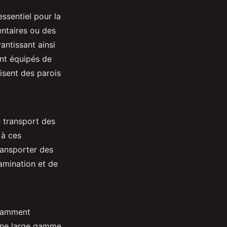
ssentiel pour la
entaires ou des
antissant ainsi
ont équipés de
isent des parois
e transport des
 à ces
ransporter des
amination et de
notamment
une large gamme