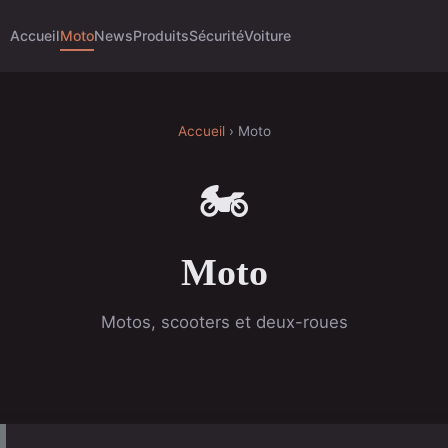
Accueil
Moto
News
Produits
Sécurité
Voiture
Accueil
› Moto
🏍️
Moto
Motos, scooters et deux-roues