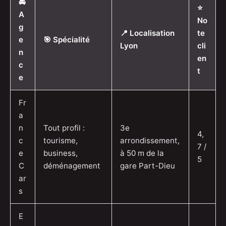
🚘
⭐
A
No
g
📍 Localisation
te
e
🎯 Spécialité
Lyon
cli
n
en
c
t
e
Fr
a
n
Tout profil :
3e
4,
c
tourisme,
arrondissement,
7 /
e
business,
à 50 m de la
5
C
déménagement
gare Part-Dieu
ar
s
E