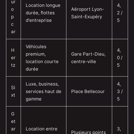
ur
Location longue
4,
o
Aéroport Lyon-
durée, flottes
2 /
p
Saint-Exupéry
d'entreprise
5
c
ar
Véhicules
H
4,
premium,
Gare Part-Dieu,
er
0 /
location courte
centre-ville
tz
5
durée
Luxe, business,
4,
Si
services haut de
Place Bellecour
3 /
xt
gamme
5
G
et
ar
Location entre
3,
Plusieurs points